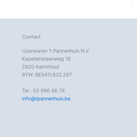
Contact
IJzerwaren ‘t Pannenhuis N.V.
Kapellensteenweg 19
2920 Kalmthout
BTW: BE0411.632.267
Tel : 03 666 66 76
info@tpannenhuis.be