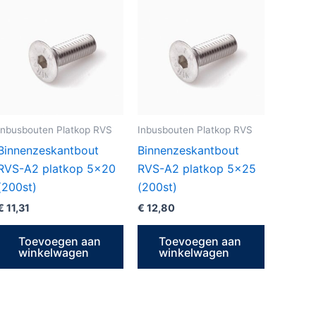
Inbusbouten Platkop RVS
Inbusbouten Platkop RVS
Binnenzeskantbout
Binnenzeskantbout
RVS-A2 platkop 5×20
RVS-A2 platkop 5×25
(200st)
(200st)
€
11,31
€
12,80
Toevoegen aan
Toevoegen aan
winkelwagen
winkelwagen