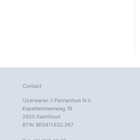
Contact
IJzerwaren ‘t Pannenhuis N.V.
Kapellensteenweg 19
2920 Kalmthout
BTW: BE0411.632.267