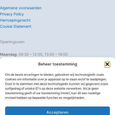
Algemene voorwaarden
Privacy Policy
Herroepingsrecht
Cookie Statement
Openingsuren
Maandag:
08:30 – 12:00, 13:00 – 18:00
Dinsdag:
08:30 – 12:00, 13:00 – 18:00
Beheer toestemming
Woensdag:
08:30 – 12:00, 13:00 – 18:00
Donderdag:
08:30 – 12:00, 13:00 – 18:00
Om de beste ervaringen te bieden, gebruiken wij technologieën zoals
Vrijdag:
08:30 – 12:00, 13:00 – 18:00
cookies om informatie over je apparaat op te slaan en/of te raadplegen.
Door in te stemmen met deze technologieën kunnen wij gegevens zoals
Zaterdag:
08:30 – 16:00
surfgedrag of unieke ID's op deze website verwerken. Als je geen
Zondag:
Gesloten
toestemming geeft of uw toestemming intrekt, kan dit een nadelige
invloed hebben op bepaalde functies en mogelijkheden.
Afwijkende openingsuren
Accepteren