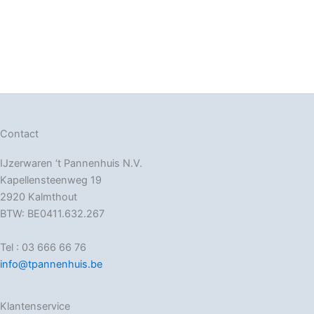
Contact
IJzerwaren ‘t Pannenhuis N.V.
Kapellensteenweg 19
2920 Kalmthout
BTW: BE0411.632.267
Tel : 03 666 66 76
info@tpannenhuis.be
Klantenservice