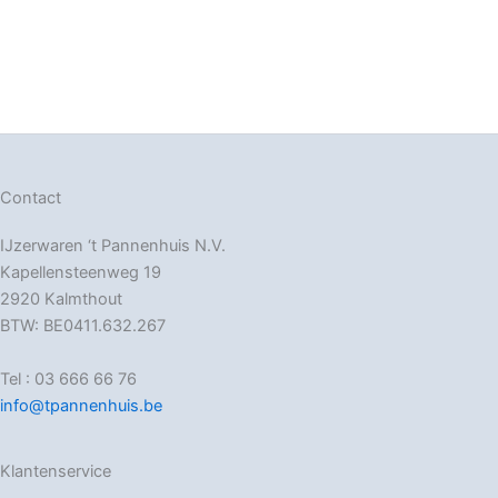
Contact
IJzerwaren ‘t Pannenhuis N.V.
Kapellensteenweg 19
2920 Kalmthout
BTW: BE0411.632.267
Tel : 03 666 66 76
info@tpannenhuis.be
Klantenservice