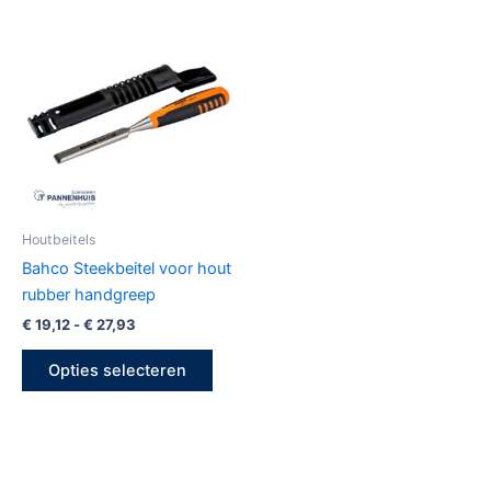
Prijsklasse:
Dit
€ 19,12
product
tot
€ 27,93
heeft
meerdere
variaties.
Deze
optie
kan
gekozen
Houtbeitels
worden
Bahco Steekbeitel voor hout
op
rubber handgreep
de
€
19,12
-
€
27,93
productpagina
Opties selecteren