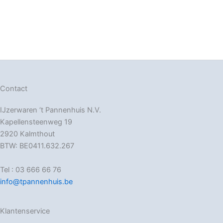
Contact
IJzerwaren ‘t Pannenhuis N.V.
Kapellensteenweg 19
2920 Kalmthout
BTW: BE0411.632.267
Tel : 03 666 66 76
info@tpannenhuis.be
Klantenservice