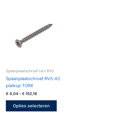
Prijsklasse:
Dit
€ 4,04
product
tot
€ 152,18
heeft
meerdere
variaties.
Deze
optie
kan
gekozen
Spaanplaatschroef torx RVS
worden
Spaanplaatschroef RVS-A2
op
platkop TORX
de
€
4,04
-
€
152,18
productpagina
Opties selecteren