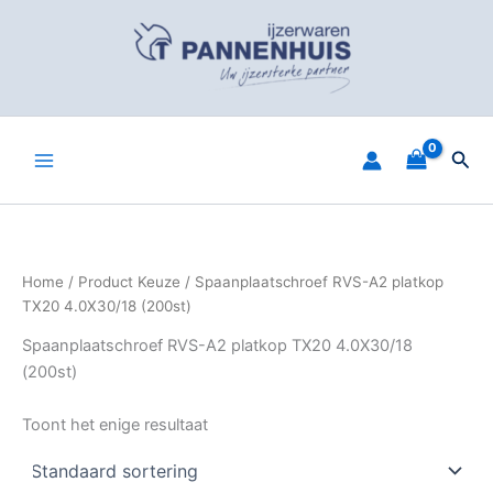
Spring
naar
de
inhoud
Zoe
Home
/ Product Keuze / Spaanplaatschroef RVS-A2 platkop
TX20 4.0X30/18 (200st)
Spaanplaatschroef RVS-A2 platkop TX20 4.0X30/18
(200st)
Toont het enige resultaat