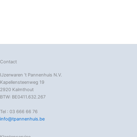
Contact
IJzerwaren ‘t Pannenhuis N.V.
Kapellensteenweg 19
2920 Kalmthout
BTW: BE0411.632.267
Tel : 03 666 66 76
info@tpannenhuis.be