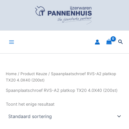
Spring
naar
de
inhoud
Zoe
Home
/ Product Keuze / Spaanplaatschroef RVS-A2 platkop
TX20 4.0X40 (200st)
Spaanplaatschroef RVS-A2 platkop TX20 4.0X40 (200st)
Toont het enige resultaat