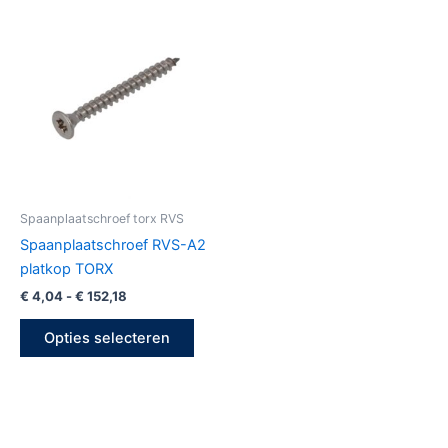
Prijsklasse:
Dit
€ 4,04
product
tot
€ 152,18
heeft
meerdere
variaties.
Deze
optie
kan
gekozen
Spaanplaatschroef torx RVS
worden
Spaanplaatschroef RVS-A2
op
platkop TORX
de
€
4,04
-
€
152,18
productpagina
Opties selecteren