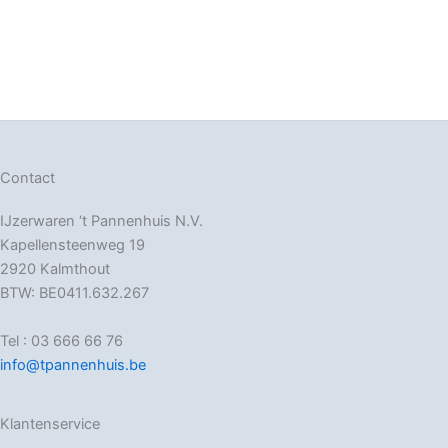
Contact
IJzerwaren ‘t Pannenhuis N.V.
Kapellensteenweg 19
2920 Kalmthout
BTW: BE0411.632.267
Tel : 03 666 66 76
info@tpannenhuis.be
Klantenservice