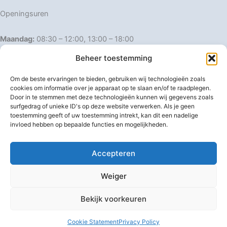
Openingsuren
Maandag:
08:30 – 12:00, 13:00 – 18:00
Dinsdag:
08:30 – 12:00, 13:00 – 18:00
Beheer toestemming
Woensdag:
08:30 – 12:00, 13:00 – 18:00
Donderdag:
08:30 – 12:00, 13:00 – 18:00
Om de beste ervaringen te bieden, gebruiken wij technologieën zoals
Vrijdag:
08:30 – 12:00, 13:00 – 18:00
cookies om informatie over je apparaat op te slaan en/of te raadplegen.
Door in te stemmen met deze technologieën kunnen wij gegevens zoals
Zaterdag:
08:30 – 16:00
surfgedrag of unieke ID's op deze website verwerken. Als je geen
Zondag:
Gesloten
toestemming geeft of uw toestemming intrekt, kan dit een nadelige
invloed hebben op bepaalde functies en mogelijkheden.
Afwijkende openingsuren
Accepteren
Weiger
Bekijk voorkeuren
Copyright © 2026 IJzerwaren 't Pannenhuis
Cookie Statement
Privacy Policy