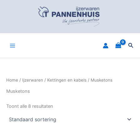
Spring
naar
de
inhoud
Zoe
Home
/
Ijzerwaren
/
Kettingen en kabels
/ Musketons
Musketons
Toont alle 8 resultaten