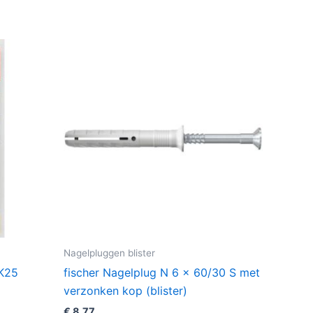
Nagelpluggen blister
ZK25
fischer Nagelplug N 6 x 60/30 S met
verzonken kop (blister)
€
8,77