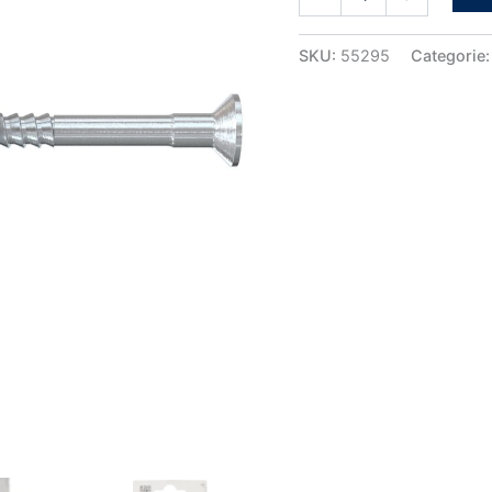
kop
(blister)
aantal
SKU:
55295
Categorie