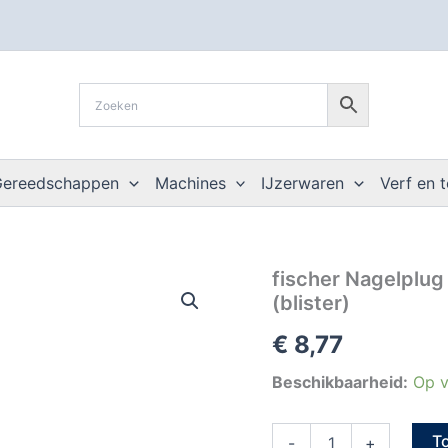
Gereedschappen
Machines
IJzerwaren
Verf en 
fischer
fischer Nagelplug
Nagelplug
(blister)
N
5
€
8,77
x
30/5
Beschikbaarheid:
Op v
S
met
verzonken
T
-
+