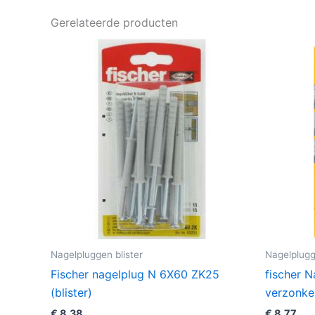
Gerelateerde producten
Nagelpluggen blister
Nagelplugg
Fischer nagelplug N 6X60 ZK25
fischer 
(blister)
verzonken
€
8,38
€
8,77