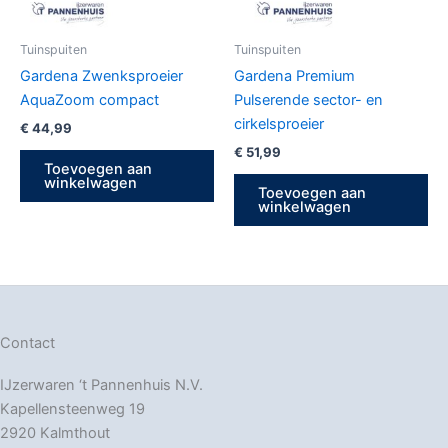
Tuinspuiten
Tuinspuiten
Gardena Zwenksproeier
Gardena Premium
AquaZoom compact
Pulserende sector- en
cirkelsproeier
€
44,99
€
51,99
Toevoegen aan
winkelwagen
Toevoegen aan
winkelwagen
Contact
IJzerwaren ‘t Pannenhuis N.V.
Kapellensteenweg 19
2920 Kalmthout