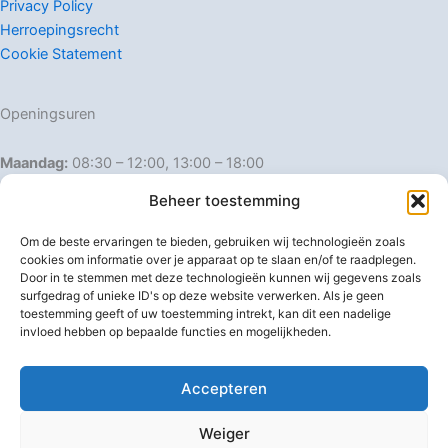
Privacy Policy
Herroepingsrecht
Cookie Statement
Openingsuren
Maandag:
08:30 – 12:00, 13:00 – 18:00
Dinsdag:
08:30 – 12:00, 13:00 – 18:00
Beheer toestemming
Woensdag:
08:30 – 12:00, 13:00 – 18:00
Donderdag:
08:30 – 12:00, 13:00 – 18:00
Om de beste ervaringen te bieden, gebruiken wij technologieën zoals
Vrijdag:
08:30 – 12:00, 13:00 – 18:00
cookies om informatie over je apparaat op te slaan en/of te raadplegen.
Door in te stemmen met deze technologieën kunnen wij gegevens zoals
Zaterdag:
08:30 – 16:00
surfgedrag of unieke ID's op deze website verwerken. Als je geen
Zondag:
Gesloten
toestemming geeft of uw toestemming intrekt, kan dit een nadelige
invloed hebben op bepaalde functies en mogelijkheden.
Afwijkende openingsuren
Accepteren
Weiger