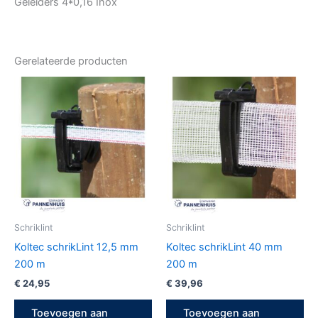
Geleiders 4*0,16 Inox
Gerelateerde producten
Schriklint
Schriklint
Koltec schrikLint 12,5 mm
Koltec schrikLint 40 mm
200 m
200 m
€
24,95
€
39,96
Toevoegen aan
Toevoegen aan