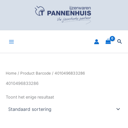
Spring
naar
de
inhoud
Zoe
Home
/ Product Barcode / 4010496833286
4010496833286
Toont het enige resultaat