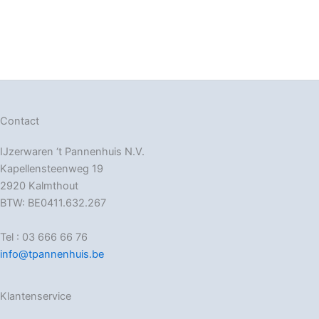
Contact
IJzerwaren ‘t Pannenhuis N.V.
Kapellensteenweg 19
2920 Kalmthout
BTW: BE0411.632.267
Tel : 03 666 66 76
info@tpannenhuis.be
Klantenservice