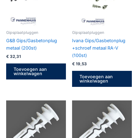
Gipsplaatpluggen
Gipsplaatpluggen
G&B Gips/Gasbetonplug
Ivana Gips/Gasbetonplug
metaal (200st)
+schroef metaal RA-V
(100st)
€
32,31
€
19,53
Toevoegen aan
winkelwagen
Toevoegen aan
winkelwagen