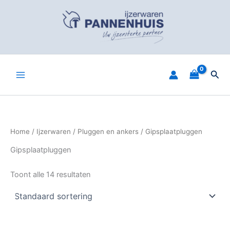
Spring
naar
de
inhoud
Zoe
Home
/
Ijzerwaren
/
Pluggen en ankers
/ Gipsplaatpluggen
Gipsplaatpluggen
Toont alle 14 resultaten