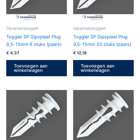
Gipsplaatpluggen
Gipsplaatpluggen
Toggler SP Gipsplaat Plug
Toggler SP Gipsplaat Plug
9,5-15mm 6 stuks (paars)
9,5-15mm 20 stuks (paars)
€
4,37
€
12,18
Toevoegen aan
Toevoegen aan
winkelwagen
winkelwagen