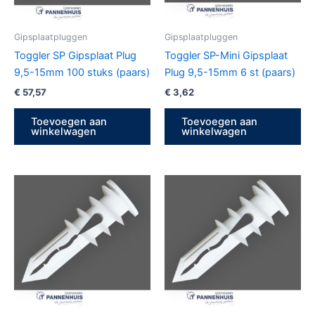
Gipsplaatpluggen
Gipsplaatpluggen
Toggler SP Gipsplaat Plug
Toggler SP-Mini Gipsplaat
9,5-15mm 100 stuks (paars)
Plug 9,5-15mm 6 st (paars)
€
57,57
€
3,62
Toevoegen aan
Toevoegen aan
winkelwagen
winkelwagen