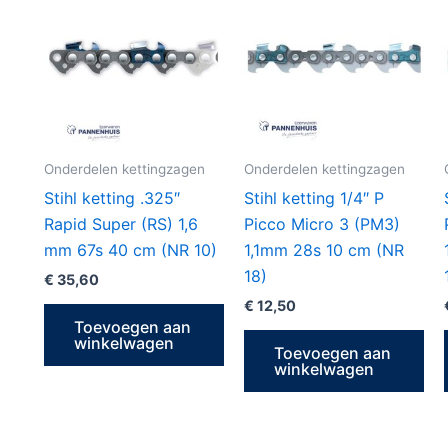
Onderdelen kettingzagen
Onderdelen kettingzagen
Stihl ketting .325″
Stihl ketting 1/4″ P
Rapid Super (RS) 1,6
Picco Micro 3 (PM3)
mm 67s 40 cm (NR 10)
1,1mm 28s 10 cm (NR
18)
€
35,60
€
12,50
Toevoegen aan
winkelwagen
Toevoegen aan
winkelwagen