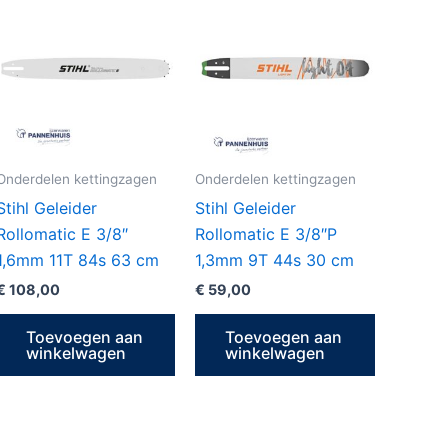
Onderdelen kettingzagen
Onderdelen kettingzagen
Stihl Geleider
Stihl Geleider
Rollomatic E 3/8″
Rollomatic E 3/8″P
1,6mm 11T 84s 63 cm
1,3mm 9T 44s 30 cm
€
108,00
€
59,00
Toevoegen aan
Toevoegen aan
winkelwagen
winkelwagen