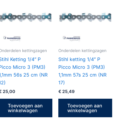
Onderdelen kettingzagen
Onderdelen kettingzagen
Stihl Ketting 1/4″ P
Stihl ketting 1/4″ P
Picco Micro 3 (PM3)
Picco Micro 3 (PM3)
1,1mm 56s 25 cm (NR
1,1mm 57s 25 cm (NR
12)
17)
€
25,00
€
25,49
Toevoegen aan
Toevoegen aan
winkelwagen
winkelwagen