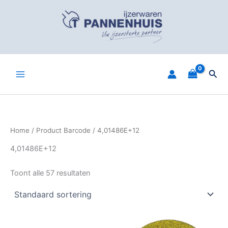
Spring
naar
de
inhoud
Zoe
Home
/ Product Barcode / 4,01486E+12
4,01486E+12
Toont alle 57 resultaten