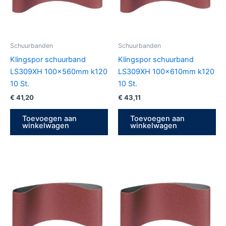
Schuurbanden
Schuurbanden
Klingspor schuurband
Klingspor schuurband
LS309XH 100x560mm k120
LS309XH 100x610mm k120
10 St.
10 St.
€
41,20
€
43,11
Toevoegen aan
Toevoegen aan
winkelwagen
winkelwagen