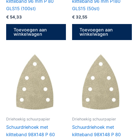
klitteband 96 mm P 80
klitteband 96 mm P180
GLS15 (100st)
GLS15 (50st)
€
54,33
€
32,55
Toevoegen aan
Toevoegen aan
winkelwagen
winkelwagen
Driehoekig schuurpapier
Driehoekig schuurpapier
Schuurdriehoek met
Schuurdriehoek met
klitteband 98X148 P 60
klitteband 98X148 P 80