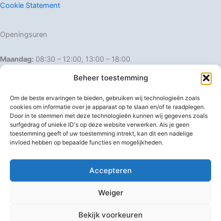
Cookie Statement
Openingsuren
Maandag:
08:30 – 12:00, 13:00 – 18:00
Dinsdag:
08:30 – 12:00, 13:00 – 18:00
Beheer toestemming
Woensdag:
08:30 – 12:00, 13:00 – 18:00
Donderdag:
08:30 – 12:00, 13:00 – 18:00
Om de beste ervaringen te bieden, gebruiken wij technologieën zoals
Vrijdag:
08:30 – 12:00, 13:00 – 18:00
cookies om informatie over je apparaat op te slaan en/of te raadplegen.
Door in te stemmen met deze technologieën kunnen wij gegevens zoals
Zaterdag:
08:30 – 16:00
surfgedrag of unieke ID's op deze website verwerken. Als je geen
Zondag:
Gesloten
toestemming geeft of uw toestemming intrekt, kan dit een nadelige
invloed hebben op bepaalde functies en mogelijkheden.
Afwijkende openingsuren
Accepteren
Weiger
Bekijk voorkeuren