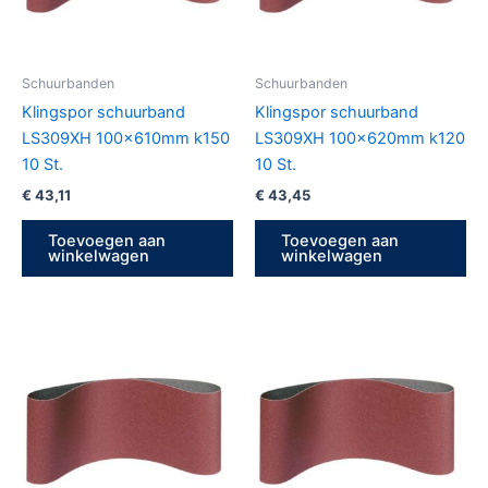
Schuurbanden
Schuurbanden
Klingspor schuurband
Klingspor schuurband
LS309XH 100x610mm k150
LS309XH 100x620mm k120
10 St.
10 St.
€
43,11
€
43,45
Toevoegen aan
Toevoegen aan
winkelwagen
winkelwagen