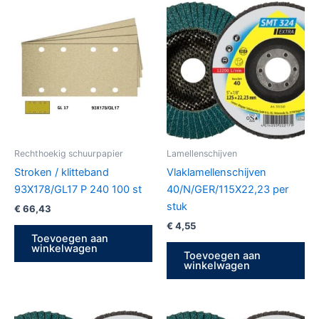
Rechthoekig schuurpapier
Lamellenschijven
Stroken / klitteband
Vlaklamellenschijven
93X178/GL17 P 240 100 st
40/N/GER/115X22,23 per
stuk
€
66,43
€
4,55
Toevoegen aan
winkelwagen
Toevoegen aan
winkelwagen