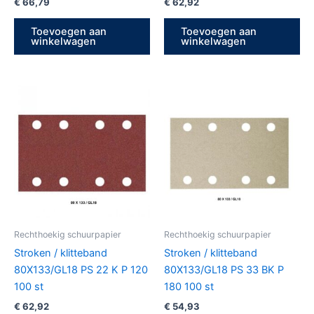
€
66,79
€
62,92
Toevoegen aan
Toevoegen aan
winkelwagen
winkelwagen
Rechthoekig schuurpapier
Rechthoekig schuurpapier
Stroken / klitteband
Stroken / klitteband
80X133/GL18 PS 22 K P 120
80X133/GL18 PS 33 BK P
100 st
180 100 st
€
62,92
€
54,93