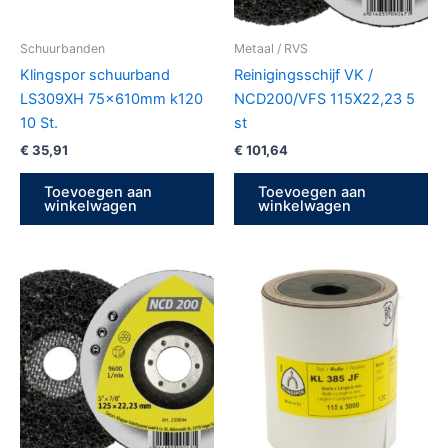
Schuurbanden
Metaal / RVS
Klingspor schuurband
Reinigingsschijf VK /
LS309XH 75x610mm k120
NCD200/VFS 115X22,23 5
10 St.
st
€
35,91
€
101,64
Toevoegen aan
Toevoegen aan
winkelwagen
winkelwagen