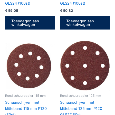
GLS24 (100st)
GLS24 (100st)
€
59,05
€
50,82
Toevoegen aan
Toevoegen aan
winkelwagen
winkelwagen
Rond schuurpapier 115 mm
Rond schuurpapier 125 mm
Schuurschijven met
Schuurschijven met
klitteband 115 mm P120
klitteband 125 mm P120
(50st)
GLS27 50st