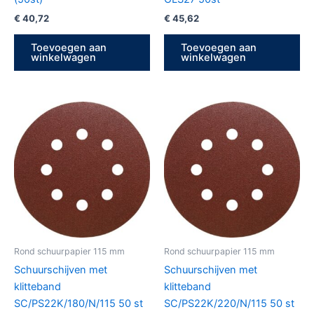
€
40,72
€
45,62
Toevoegen aan
Toevoegen aan
winkelwagen
winkelwagen
Rond schuurpapier 115 mm
Rond schuurpapier 115 mm
Schuurschijven met
Schuurschijven met
klitteband
klitteband
SC/PS22K/180/N/115 50 st
SC/PS22K/220/N/115 50 st