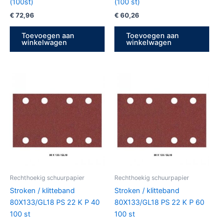
(100st)
(100 st)
€
72,96
€
60,26
Toevoegen aan
Toevoegen aan
winkelwagen
winkelwagen
Rechthoekig schuurpapier
Rechthoekig schuurpapier
Stroken / klitteband
Stroken / klitteband
80X133/GL18 PS 22 K P 40
80X133/GL18 PS 22 K P 60
100 st
100 st