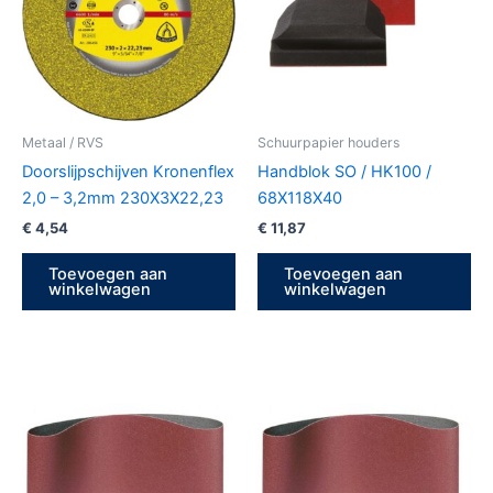
Metaal / RVS
Schuurpapier houders
Doorslijpschijven Kronenflex
Handblok SO / HK100 /
2,0 – 3,2mm 230X3X22,23
68X118X40
€
4,54
€
11,87
Toevoegen aan
Toevoegen aan
winkelwagen
winkelwagen