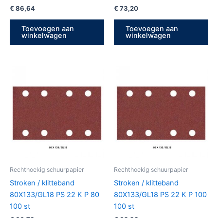
€
86,64
€
73,20
Toevoegen aan
Toevoegen aan
winkelwagen
winkelwagen
Rechthoekig schuurpapier
Rechthoekig schuurpapier
Stroken / klitteband
Stroken / klitteband
80X133/GL18 PS 22 K P 80
80X133/GL18 PS 22 K P 100
100 st
100 st