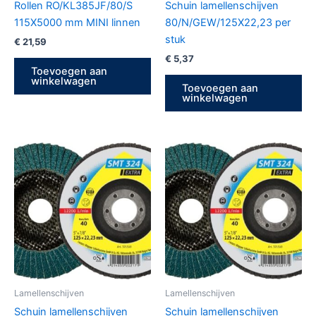
Rollen RO/KL385JF/80/S
Schuin lamellenschijven
115X5000 mm MINI linnen
80/N/GEW/125X22,23 per
stuk
€
21,59
€
5,37
Toevoegen aan
winkelwagen
Toevoegen aan
winkelwagen
Lamellenschijven
Lamellenschijven
Schuin lamellenschijven
Schuin lamellenschijven