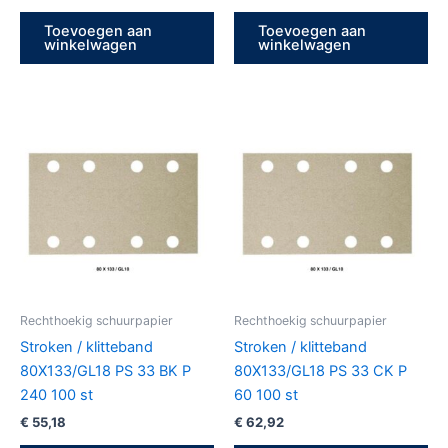
Toevoegen aan
Toevoegen aan
winkelwagen
winkelwagen
Rechthoekig schuurpapier
Rechthoekig schuurpapier
Stroken / klitteband
Stroken / klitteband
80X133/GL18 PS 33 BK P
80X133/GL18 PS 33 CK P
240 100 st
60 100 st
€
55,18
€
62,92