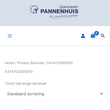
Spring
naar
de
inhoud
Zoe
Home
/ Product Barcode / 5414753005970
5414753005970
Toont het enige resultaat