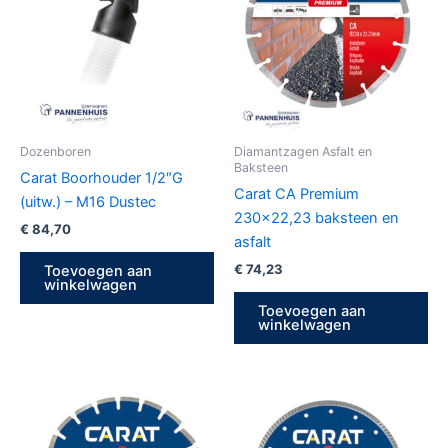
Dozenboren
Diamantzagen Asfalt en
Baksteen
Carat Boorhouder 1/2″G
Carat CA Premium
(uitw.) – M16 Dustec
230×22,23 baksteen en
€
84,70
asfalt
€
74,23
Toevoegen aan
winkelwagen
Toevoegen aan
winkelwagen