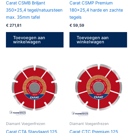
Carat CSMB Briljant
Carat CSMP Premium
350×25,4 tegel/natuursteen
180×25,4 harde en zachte
max. 35mm tafel
tegels
€
271,81
€
59,59
Toevoegen aan
Toevoegen aan
winkelwagen
winkelwagen
Diamant Voegenfrezen
Diamant Voegenfrezen
Carat CTA Standaard 125
Carat CTC Premium 125