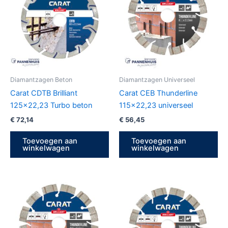
Diamantzagen Beton
Diamantzagen Universeel
Carat CDTB Brilliant
Carat CEB Thunderline
125×22,23 Turbo beton
115×22,23 universeel
€
72,14
€
56,45
Toevoegen aan
Toevoegen aan
winkelwagen
winkelwagen