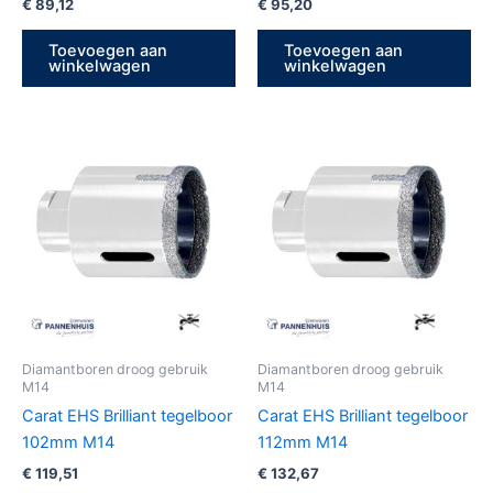
€
89,12
€
95,20
Toevoegen aan
Toevoegen aan
winkelwagen
winkelwagen
Diamantboren droog gebruik
Diamantboren droog gebruik
M14
M14
Carat EHS Brilliant tegelboor
Carat EHS Brilliant tegelboor
102mm M14
112mm M14
€
119,51
€
132,67