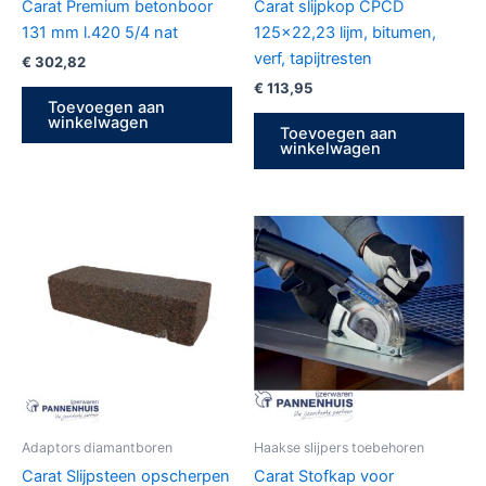
Carat Premium betonboor
Carat slijpkop CPCD
131 mm l.420 5/4 nat
125×22,23 lijm, bitumen,
verf, tapijtresten
€
302,82
€
113,95
Toevoegen aan
winkelwagen
Toevoegen aan
winkelwagen
Adaptors diamantboren
Haakse slijpers toebehoren
Carat Slijpsteen opscherpen
Carat Stofkap voor