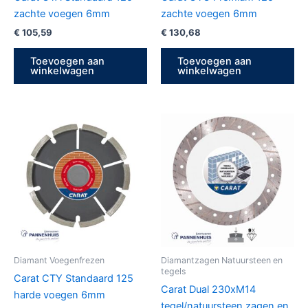
zachte voegen 6mm
zachte voegen 6mm
€
105,59
€
130,68
Toevoegen aan
Toevoegen aan
winkelwagen
winkelwagen
Diamant Voegenfrezen
Diamantzagen Natuursteen en
tegels
Carat CTY Standaard 125
Carat Dual 230xM14
harde voegen 6mm
tegel/natuursteen zagen en