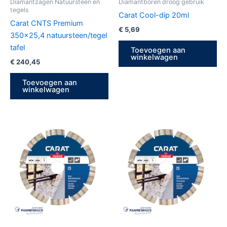
Diamantzagen Natuursteen en
Diamantboren droog gebruik
tegels
Carat Cool-dip 20ml
Carat CNTS Premium
€
5,69
350×25,4 natuursteen/tegel
tafel
Toevoegen aan
winkelwagen
€
240,45
Toevoegen aan
winkelwagen