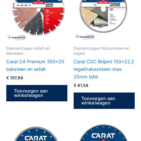
Diamantzagen Asfalt en
Diamantzagen Natuursteen en
Baksteen
tegels
Carat CA Premium 350×20
Carat CDC Briljant 150×22,2
baksteen en asfalt
tegel/natuursteen max.
25mm tafel
€
157,86
€
81,54
Toevoegen aan
winkelwagen
Toevoegen aan
winkelwagen