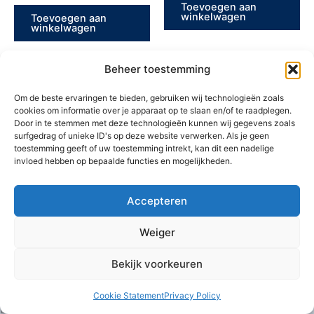
Toevoegen aan
winkelwagen
Toevoegen aan
winkelwagen
Beheer toestemming
Om de beste ervaringen te bieden, gebruiken wij technologieën zoals
cookies om informatie over je apparaat op te slaan en/of te raadplegen.
Door in te stemmen met deze technologieën kunnen wij gegevens zoals
surfgedrag of unieke ID's op deze website verwerken. Als je geen
toestemming geeft of uw toestemming intrekt, kan dit een nadelige
invloed hebben op bepaalde functies en mogelijkheden.
Accepteren
Contact
Weiger
IJzerwaren ‘t Pannenhuis N.V.
Bekijk voorkeuren
Kapellensteenweg 19
2920 Kalmthout
Cookie Statement
Privacy Policy
BTW: BE0411.632.267