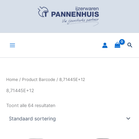
Spring
naar
de
inhoud
Zoe
Home
/ Product Barcode / 8,71445E+12
8,71445E+12
Toont alle 64 resultaten