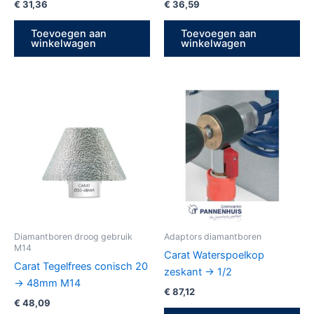
€
31,36
€
36,59
Toevoegen aan
Toevoegen aan
winkelwagen
winkelwagen
Diamantboren droog gebruik
Adaptors diamantboren
M14
Carat Waterspoelkop
Carat Tegelfrees conisch 20
zeskant -> 1/2
-> 48mm M14
€
87,12
€
48,09