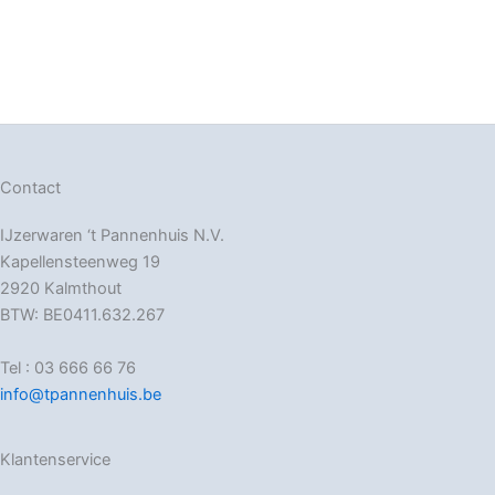
Contact
IJzerwaren ‘t Pannenhuis N.V.
Kapellensteenweg 19
2920 Kalmthout
BTW: BE0411.632.267
Tel : 03 666 66 76
info@tpannenhuis.be
Klantenservice