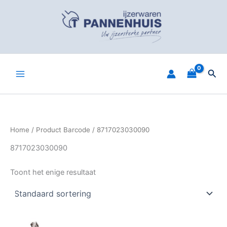
Spring
naar
de
inhoud
Zoe
Home
/ Product Barcode / 8717023030090
8717023030090
Toont het enige resultaat