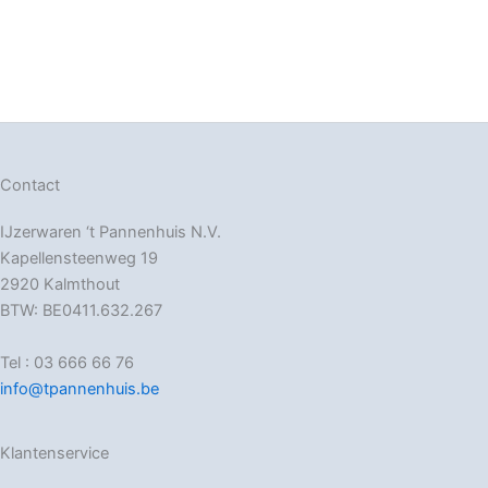
Contact
IJzerwaren ‘t Pannenhuis N.V.
Kapellensteenweg 19
2920 Kalmthout
BTW: BE0411.632.267
Tel : 03 666 66 76
info@tpannenhuis.be
Klantenservice