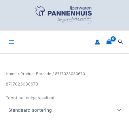
Spring
naar
de
inhoud
Zoe
Home
/ Product Barcode / 8717023030670
8717023030670
Toont het enige resultaat