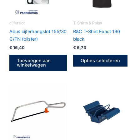
Deze
optie
kan
geko
cijferslot
T-Shirts & Polos
word
Abus cijferhangslot 155/30
B&C T-Shirt Exact 190
op
C/FN (blister)
black
de
€
16,40
€
6,73
produ
Toevoegen aan
Opties selecteren
winkelwagen