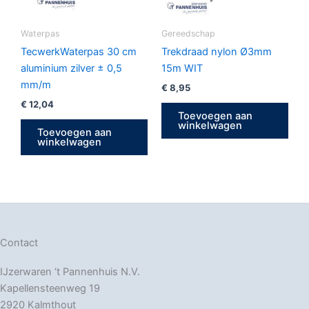
Waterpas
Gereedschap
TecwerkWaterpas 30 cm
Trekdraad nylon Ø3mm
aluminium zilver ± 0,5
15m WIT
mm/m
€
8,95
€
12,04
Toevoegen aan
winkelwagen
Toevoegen aan
winkelwagen
Contact
IJzerwaren ‘t Pannenhuis N.V.
Kapellensteenweg 19
2920 Kalmthout