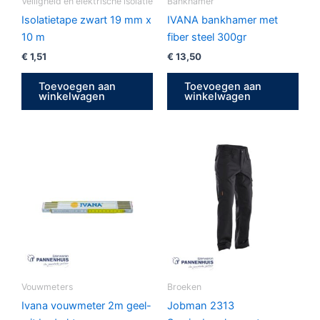
Veiligheid en elektrische isolatie
Bankhamer
Isolatietape zwart 19 mm x
IVANA bankhamer met
10 m
fiber steel 300gr
€
1,51
€
13,50
Toevoegen aan
Toevoegen aan
winkelwagen
winkelwagen
Dit
produ
heeft
meerd
variat
Deze
optie
kan
geko
Vouwmeters
Broeken
word
Ivana vouwmeter 2m geel-
Jobman 2313