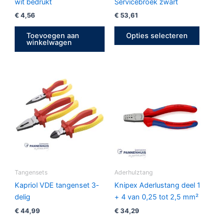
op
wit bedrukt
Servicebroek zwart
de
€
4,56
€
53,61
produ
Toevoegen aan
Opties selecteren
winkelwagen
Tangensets
Aderhulztang
Kapriol VDE tangenset 3-
Knipex Aderlustang deel 1
delig
+ 4 van 0,25 tot 2,5 mm²
€
44,99
€
34,29