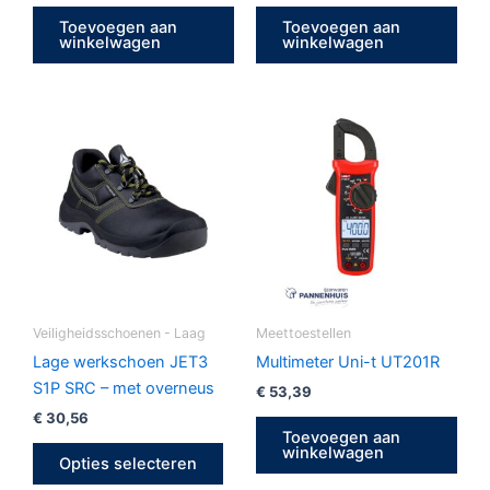
Toevoegen aan
Toevoegen aan
winkelwagen
winkelwagen
Dit
product
heeft
meerdere
variaties.
Deze
optie
kan
gekozen
Veiligheidsschoenen - Laag
Meettoestellen
worden
Lage werkschoen JET3
Multimeter Uni-t UT201R
op
S1P SRC – met overneus
€
53,39
de
€
30,56
Toevoegen aan
productpagina
winkelwagen
Opties selecteren