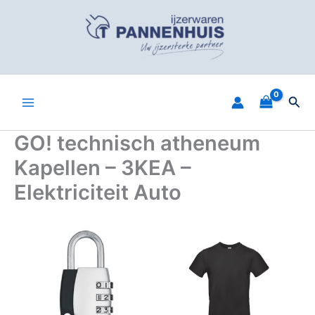
Spring
naar
de
inhoud
Zoe
GO! technisch atheneum
Kapellen – 3KEA –
Elektriciteit Auto
Dit
produ
heeft
meerd
variat