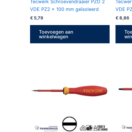
Tecwerk Schroevendraaier PZD 2
Tecwer
VDE PZ2 x 100 mm geïsoleerd
VDE PZ
€
5,79
€
8,86
Toevoegen aan
To
winkelwagen
wi