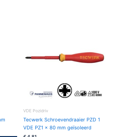
VDE Pozidriv
mm
Tecwerk Schroevendraaier PZD 1
VDE PZ1 x 80 mm geïsoleerd
€
4,81