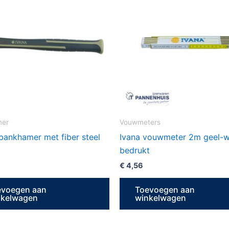
mer
Vouwmeters
bankhamer met fiber steel
Ivana vouwmeter 2m geel-w
bedrukt
€
4,56
evoegen aan
Toevoegen aan
nkelwagen
winkelwagen