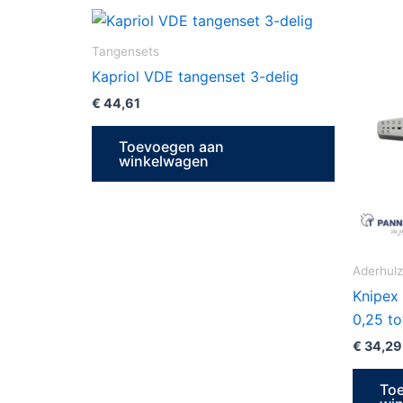
Tangensets
Kapriol VDE tangenset 3-delig
€
44,61
Toevoegen aan
winkelwagen
Aderhul
Knipex 
0,25 t
€
34,29
To