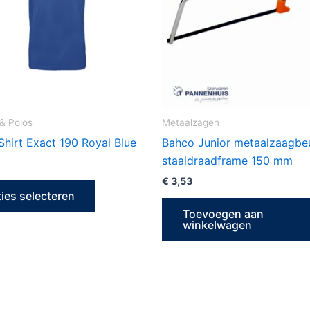
variaties.
Deze
optie
kan
gekozen
worden
op
 & Polos
Metaalzagen
de
hirt Exact 190 Royal Blue
Bahco Junior metaalzaagbe
productpagina
staaldraadframe 150 mm
€
3,53
ies selecteren
Toevoegen aan
winkelwagen