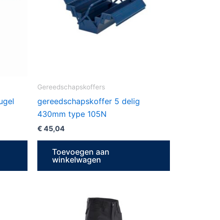
Gereedschapskoffers
ugel
gereedschapskoffer 5 delig
430mm type 105N
€
45,04
Toevoegen aan
winkelwagen
Dit
product