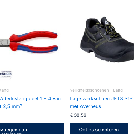
Di
pr
he
me
var
De
op
ka
ge
wo
op
ztang
Veiligheidsschoenen - Laag
de
Aderlustang deel 1 + 4 van
Lage werkschoen JET3 S1P
pr
ot 2,5 mm²
met overneus
€
30,56
evoegen aan
Opties selecteren