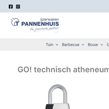
Spring
naar
de
inhoud
Tuin
Barbecue
Bouw
GO! technisch atheneum