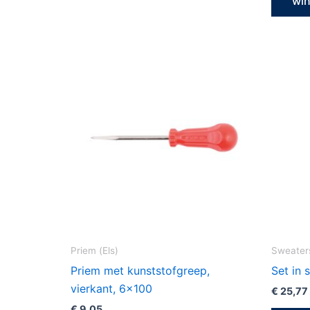
wi
Priem (Els)
Sweater
Priem met kunststofgreep,
Set in 
vierkant, 6×100
€
25,77
€
9,05