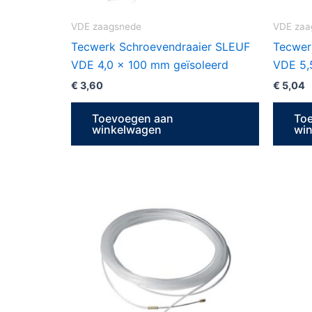
VDE zaagsnede
VDE zaa
Tecwerk Schroevendraaier SLEUF
Tecwer
VDE 4,0 x 100 mm geïsoleerd
VDE 5,
€
3,60
€
5,04
Toevoegen aan
To
winkelwagen
wi