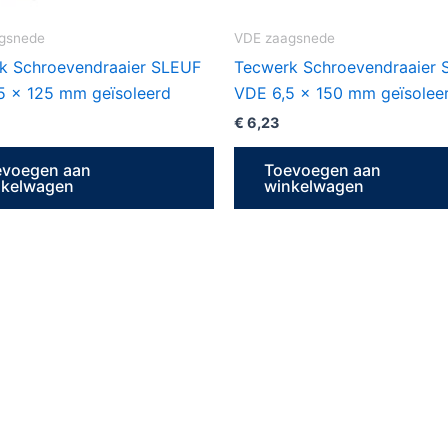
gsnede
VDE zaagsnede
k Schroevendraaier SLEUF
Tecwerk Schroevendraaier
5 x 125 mm geïsoleerd
VDE 6,5 x 150 mm geïsolee
€
6,23
evoegen aan
Toevoegen aan
nkelwagen
winkelwagen