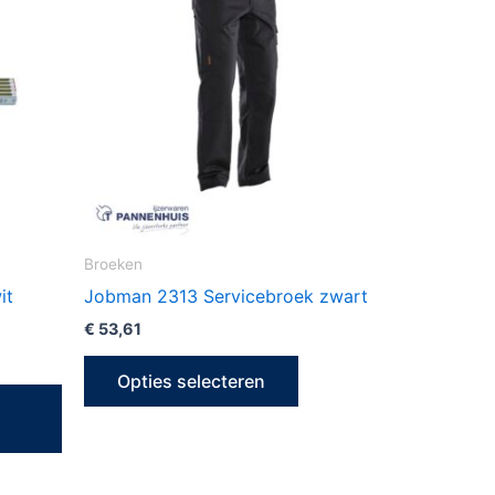
heeft
meerdere
variaties.
Deze
optie
kan
gekozen
worden
op
Broeken
de
it
Jobman 2313 Servicebroek zwart
productpagina
€
53,61
Opties selecteren