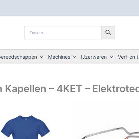
Gereedschappen
Machines
IJzerwaren
Verf en 
 Kapellen – 4KET – Elektrote
Dit
product
heeft
meerdere