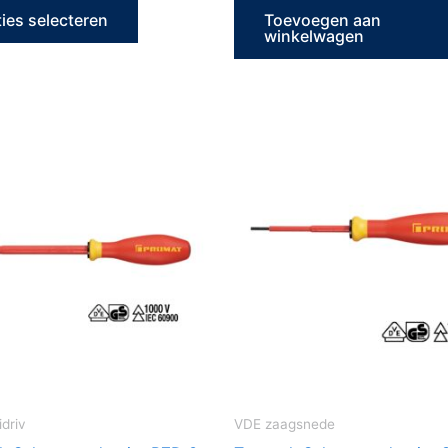
ies selecteren
Toevoegen aan
winkelwagen
driv
VDE zaagsnede