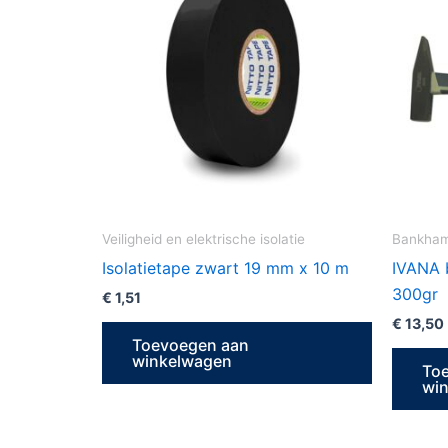
Veiligheid en elektrische isolatie
Bankha
Isolatietape zwart 19 mm x 10 m
IVANA 
300gr
€
1,51
€
13,50
Toevoegen aan
winkelwagen
To
wi