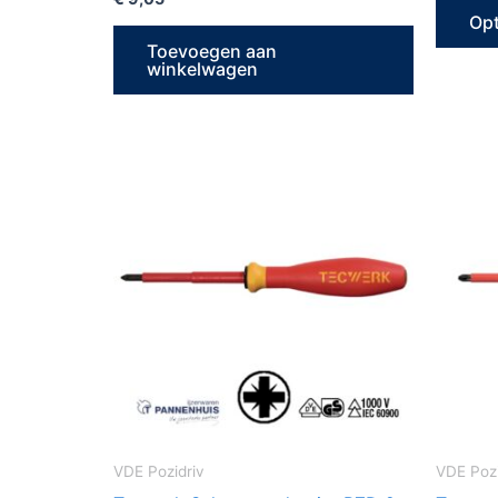
Opt
Toevoegen aan
winkelwagen
VDE Pozidriv
VDE Pozi