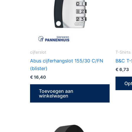
cijferslot
T-Shirts
Abus cijferhangslot 155/30 C/FN
B&C T-S
(blister)
€
6,73
€
16,40
Opt
Toevoegen aan
winkelwagen