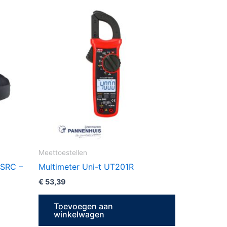
t
oduct
eft
erdere
iaties.
ze
tie
n
kozen
rden
Meettoestellen
 SRC –
Multimeter Uni-t UT201R
oductpagina
€
53,39
Toevoegen aan
winkelwagen