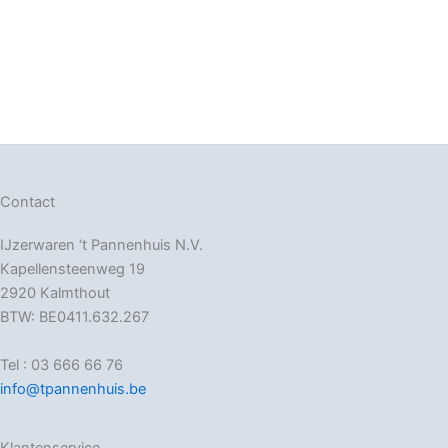
Contact
IJzerwaren ‘t Pannenhuis N.V.
Kapellensteenweg 19
2920 Kalmthout
BTW: BE0411.632.267
Tel : 03 666 66 76
info@tpannenhuis.be