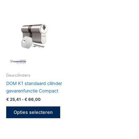
Prijsklasse:
Dit
€ 25,41
product
tot
€ 66,00
heeft
meerdere
variaties.
Deze
optie
kan
gekozen
Deurcilinders
worden
DOM K1 standaard cilinder
op
gevarenfunctie Compact
de
€
25,41
-
€
66,00
productpagina
Opties selecteren