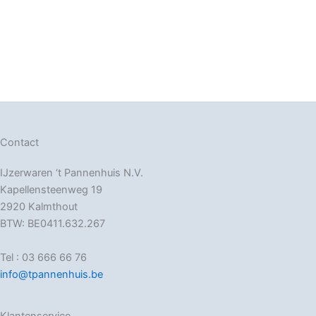
Contact
IJzerwaren ‘t Pannenhuis N.V.
Kapellensteenweg 19
2920 Kalmthout
BTW: BE0411.632.267
Tel : 03 666 66 76
info@tpannenhuis.be