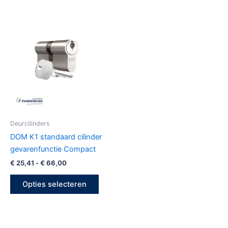
Prijsklasse:
Dit
€ 25,41
product
tot
€ 66,00
heeft
meerdere
variaties.
Deze
optie
kan
gekozen
Deurcilinders
worden
DOM K1 standaard cilinder
op
gevarenfunctie Compact
de
€
25,41
-
€
66,00
productpagina
Opties selecteren