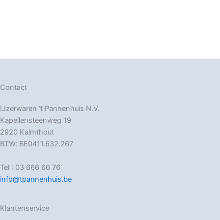
Contact
IJzerwaren ‘t Pannenhuis N.V.
Kapellensteenweg 19
2920 Kalmthout
BTW: BE0411.632.267
Tel : 03 666 66 76
info@tpannenhuis.be
Klantenservice