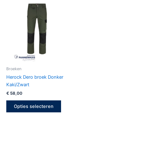
Dit
product
heeft
meerdere
variaties.
Deze
optie
kan
gekozen
Broeken
worden
Herock Dero broek Donker
op
Kaki/Zwart
de
€
58,00
productpagina
Opties selecteren