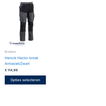
Dit
product
heeft
meerdere
variaties.
Deze
optie
kan
gekozen
Broeken
worden
Herock Hector broek
op
Antraciet/Zwart
de
€
114,99
productpagina
Opties selecteren