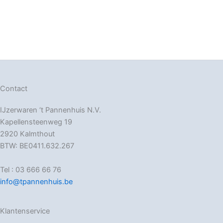
Contact
IJzerwaren ‘t Pannenhuis N.V.
Kapellensteenweg 19
2920 Kalmthout
BTW: BE0411.632.267
Tel : 03 666 66 76
info@tpannenhuis.be
Klantenservice