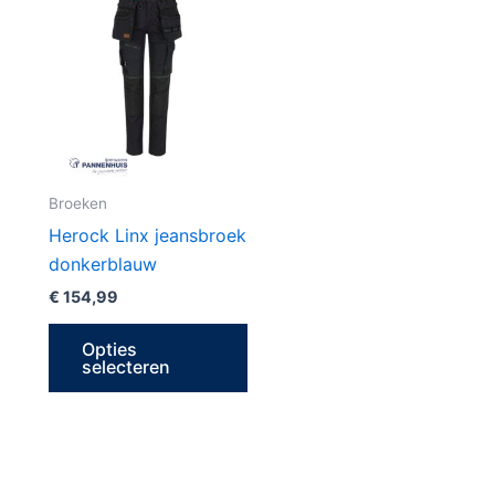
product
heeft
meerdere
variaties.
Deze
optie
kan
Broeken
gekozen
Herock Linx jeansbroek
worden
donkerblauw
op
€
154,99
de
productpagina
Opties
selecteren