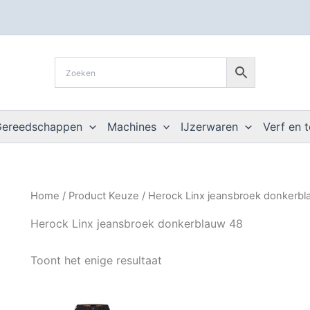
Gereedschappen
Machines
IJzerwaren
Verf en 
Home
/ Product Keuze / Herock Linx jeansbroek donkerb
Herock Linx jeansbroek donkerblauw 48
Toont het enige resultaat
Dit