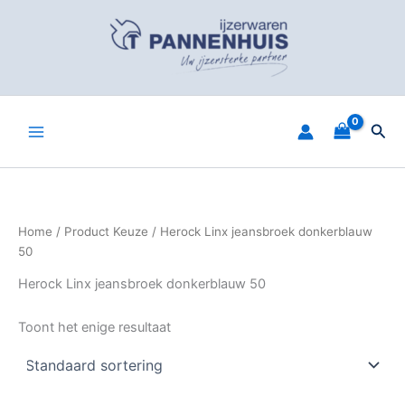
Spring
naar
de
inhoud
Zoe
Home
/ Product Keuze / Herock Linx jeansbroek donkerblauw
50
Herock Linx jeansbroek donkerblauw 50
Toont het enige resultaat