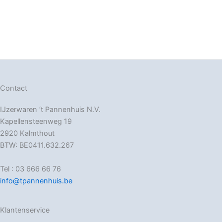
Contact
IJzerwaren ‘t Pannenhuis N.V.
Kapellensteenweg 19
2920 Kalmthout
BTW: BE0411.632.267
Tel : 03 666 66 76
info@tpannenhuis.be
Klantenservice