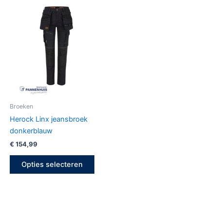
Dit
product
heeft
meerdere
variaties.
Deze
optie
kan
gekozen
Broeken
worden
Herock Linx jeansbroek
op
donkerblauw
de
€
154,99
productpagina
Opties selecteren