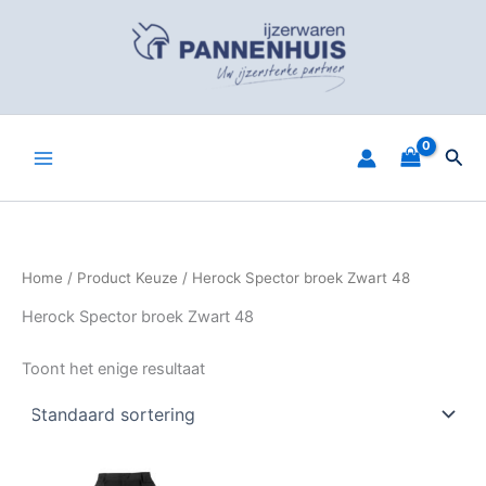
Spring
naar
de
inhoud
Zoe
Home
/ Product Keuze / Herock Spector broek Zwart 48
Herock Spector broek Zwart 48
Toont het enige resultaat
Dit