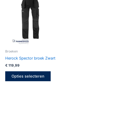
product
heeft
meerdere
variaties.
Deze
optie
kan
gekozen
Broeken
worden
Herock Spector broek Zwart
op
€
119,99
de
productpagina
Opties selecteren