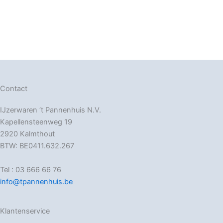
Contact
IJzerwaren ‘t Pannenhuis N.V.
Kapellensteenweg 19
2920 Kalmthout
BTW: BE0411.632.267
Tel : 03 666 66 76
info@tpannenhuis.be
Klantenservice