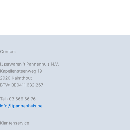
Contact
IJzerwaren ‘t Pannenhuis N.V.
Kapellensteenweg 19
2920 Kalmthout
BTW: BE0411.632.267
Tel : 03 666 66 76
info@tpannenhuis.be
Klantenservice