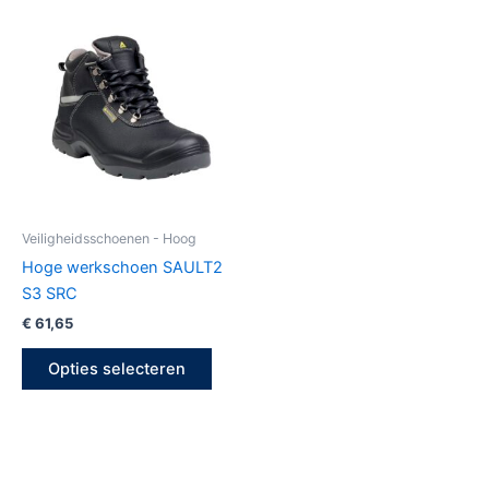
Dit
product
heeft
meerdere
variaties.
Deze
optie
kan
gekozen
Veiligheidsschoenen - Hoog
worden
Hoge werkschoen SAULT2
op
S3 SRC
de
€
61,65
productpagina
Opties selecteren