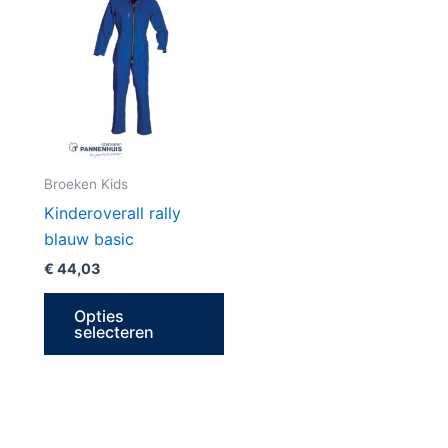
product
heeft
meerdere
variaties.
Deze
optie
kan
Broeken Kids
gekozen
Kinderoverall rally
worden
blauw basic
op
€
44,03
de
productpagina
Opties
selecteren