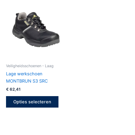
Dit
product
heeft
meerdere
variaties.
Deze
optie
kan
gekozen
Veiligheidsschoenen - Laag
worden
Lage werkschoen
op
MONTBRUN S3 SRC
de
€
62,41
productpagina
Opties selecteren