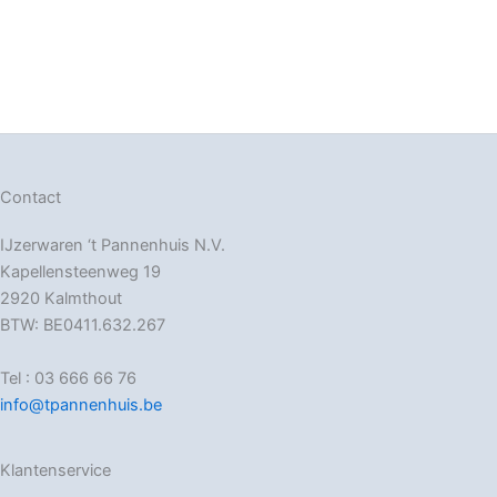
Contact
IJzerwaren ‘t Pannenhuis N.V.
Kapellensteenweg 19
2920 Kalmthout
BTW: BE0411.632.267
Tel : 03 666 66 76
info@tpannenhuis.be
Klantenservice