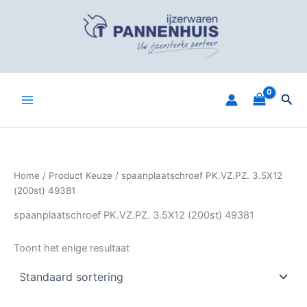
Spring
naar
de
inhoud
Zoe
Home
/ Product Keuze / spaanplaatschroef PK.VZ.PZ. 3.5X12
(200st) 49381
spaanplaatschroef PK.VZ.PZ. 3.5X12 (200st) 49381
Toont het enige resultaat