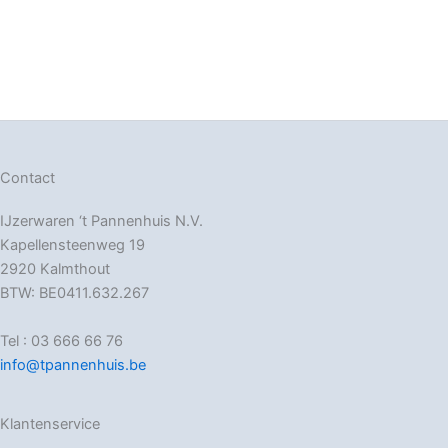
Contact
IJzerwaren ‘t Pannenhuis N.V.
Kapellensteenweg 19
2920 Kalmthout
BTW: BE0411.632.267
Tel : 03 666 66 76
info@tpannenhuis.be
Klantenservice