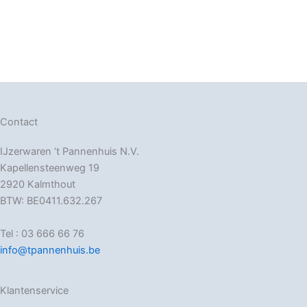
Contact
IJzerwaren ‘t Pannenhuis N.V.
Kapellensteenweg 19
2920 Kalmthout
BTW: BE0411.632.267
Tel : 03 666 66 76
info@tpannenhuis.be
Klantenservice