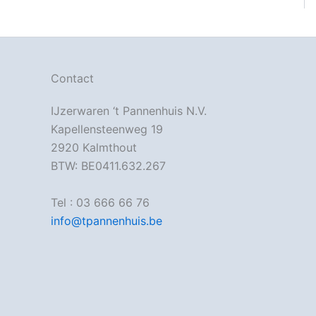
Contact
IJzerwaren ‘t Pannenhuis N.V.
Kapellensteenweg 19
2920 Kalmthout
BTW: BE0411.632.267
Tel : 03 666 66 76
info@tpannenhuis.be