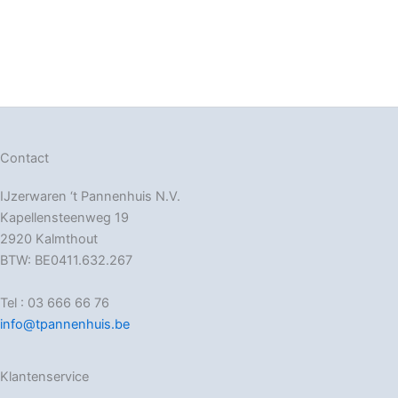
Contact
IJzerwaren ‘t Pannenhuis N.V.
Kapellensteenweg 19
2920 Kalmthout
BTW: BE0411.632.267
Tel : 03 666 66 76
info@tpannenhuis.be
Klantenservice