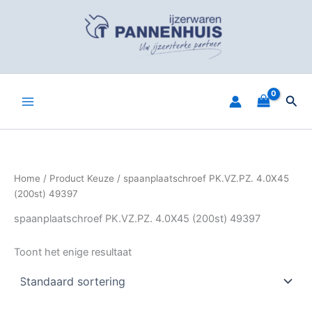
Spring
naar
de
inhoud
Zoe
Home
/ Product Keuze / spaanplaatschroef PK.VZ.PZ. 4.0X45
(200st) 49397
spaanplaatschroef PK.VZ.PZ. 4.0X45 (200st) 49397
Toont het enige resultaat