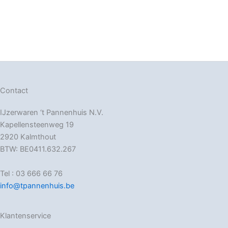
Contact
IJzerwaren ‘t Pannenhuis N.V.
Kapellensteenweg 19
2920 Kalmthout
BTW: BE0411.632.267
Tel : 03 666 66 76
info@tpannenhuis.be
Klantenservice