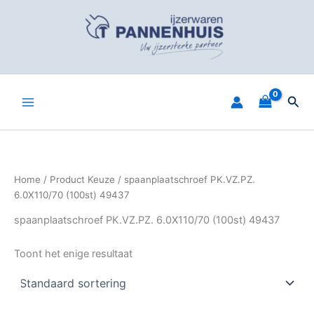
Spring
naar
de
inhoud
Zoe
Home
/ Product Keuze / spaanplaatschroef PK.VZ.PZ.
6.0X110/70 (100st) 49437
spaanplaatschroef PK.VZ.PZ. 6.0X110/70 (100st) 49437
Toont het enige resultaat