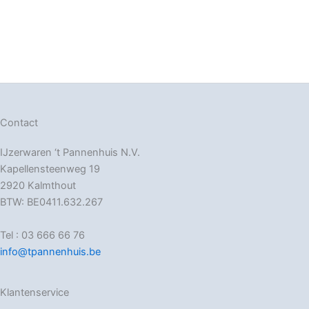
Contact
IJzerwaren ‘t Pannenhuis N.V.
Kapellensteenweg 19
2920 Kalmthout
BTW: BE0411.632.267
Tel : 03 666 66 76
info@tpannenhuis.be
Klantenservice