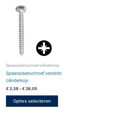
Prijsklasse:
Dit
€ 2,38
product
tot
€ 26,05
heeft
meerdere
variaties.
Deze
optie
kan
gekozen
Spaanplaatschroef cilinderkop
worden
Spaanplaatschroef verzinkt
op
cilinderkop
de
€
2,38
-
€
26,05
productpagina
Opties selecteren