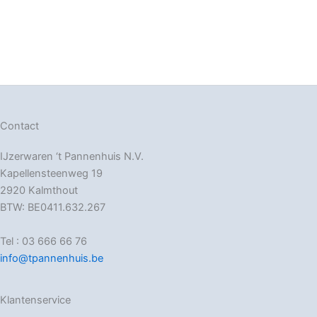
Contact
IJzerwaren ‘t Pannenhuis N.V.
Kapellensteenweg 19
2920 Kalmthout
BTW: BE0411.632.267
Tel : 03 666 66 76
info@tpannenhuis.be
Klantenservice