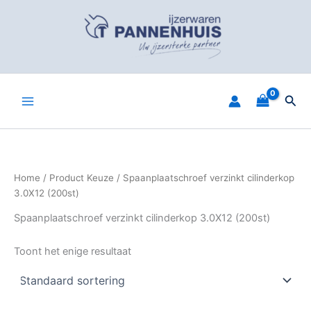
Spring
naar
de
inhoud
Zoe
Home
/ Product Keuze / Spaanplaatschroef verzinkt cilinderkop
3.0X12 (200st)
Spaanplaatschroef verzinkt cilinderkop 3.0X12 (200st)
Toont het enige resultaat