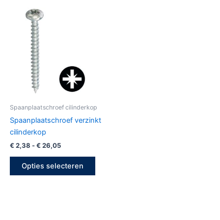
Prijsklasse:
Dit
€ 2,38
product
tot
€ 26,05
heeft
meerdere
variaties.
Deze
optie
kan
gekozen
Spaanplaatschroef cilinderkop
worden
Spaanplaatschroef verzinkt
op
cilinderkop
de
€
2,38
-
€
26,05
productpagina
Opties selecteren