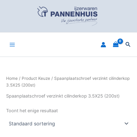
Spring
naar
de
inhoud
Zoe
Home
/ Product Keuze / Spaanplaatschroef verzinkt cilinderkop
3.5X25 (200st)
Spaanplaatschroef verzinkt cilinderkop 3.5X25 (200st)
Toont het enige resultaat