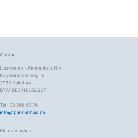
Contact
IJzerwaren ‘t Pannenhuis N.V.
Kapellensteenweg 19
2920 Kalmthout
BTW: BE0411.632.267
Tel : 03 666 66 76
info@tpannenhuis.be
Klantenservice