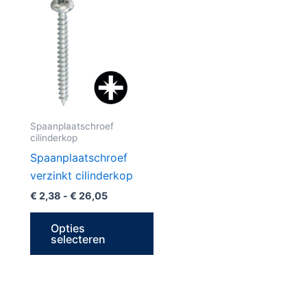
€ 2,38
product
tot
€ 26,05
heeft
meerdere
variaties.
Deze
optie
kan
Spaanplaatschroef
cilinderkop
gekozen
worden
Spaanplaatschroef
op
verzinkt cilinderkop
de
€
2,38
-
€
26,05
productpagina
Opties
selecteren