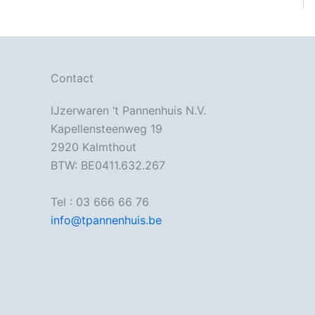
Contact
IJzerwaren ‘t Pannenhuis N.V.
Kapellensteenweg 19
2920 Kalmthout
BTW: BE0411.632.267
Tel : 03 666 66 76
info@tpannenhuis.be