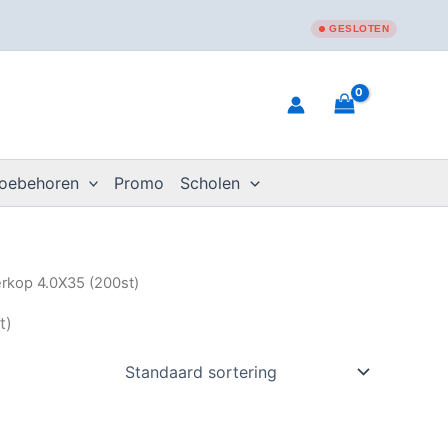
GESLOTEN
toebehoren
Promo
Scholen
erkop 4.0X35 (200st)
t)