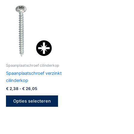
Prijsklasse:
Dit
€ 2,38
product
tot
€ 26,05
heeft
meerdere
variaties.
Deze
optie
kan
gekozen
Spaanplaatschroef cilinderkop
worden
Spaanplaatschroef verzinkt
op
cilinderkop
de
€
2,38
-
€
26,05
productpagina
Opties selecteren