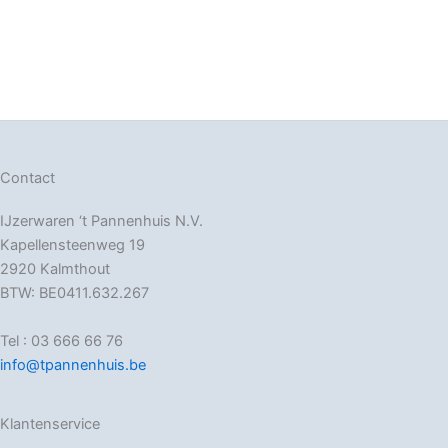
Contact
IJzerwaren ‘t Pannenhuis N.V.
Kapellensteenweg 19
2920 Kalmthout
BTW: BE0411.632.267
Tel : 03 666 66 76
info@tpannenhuis.be
Klantenservice