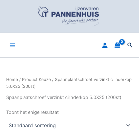
Spring
naar
de
inhoud
Zoe
Home
/ Product Keuze / Spaanplaatschroef verzinkt cilinderkop
5.0X25 (200st)
Spaanplaatschroef verzinkt cilinderkop 5.0X25 (200st)
Toont het enige resultaat