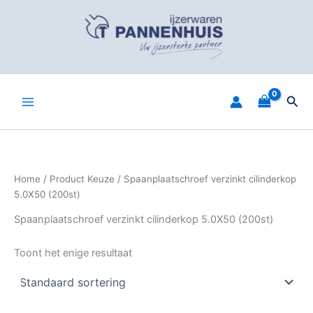
Spring
naar
de
inhoud
Zoe
Home
/ Product Keuze / Spaanplaatschroef verzinkt cilinderkop
5.0X50 (200st)
Spaanplaatschroef verzinkt cilinderkop 5.0X50 (200st)
Toont het enige resultaat