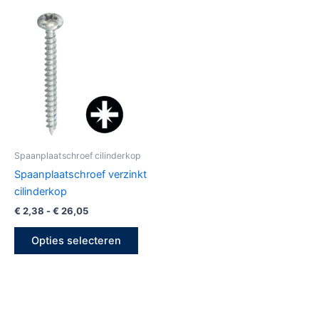
Prijsklasse:
Dit
€ 2,38
product
tot
€ 26,05
heeft
meerdere
variaties.
Deze
optie
kan
gekozen
Spaanplaatschroef cilinderkop
worden
Spaanplaatschroef verzinkt
op
cilinderkop
de
€
2,38
-
€
26,05
productpagina
Opties selecteren