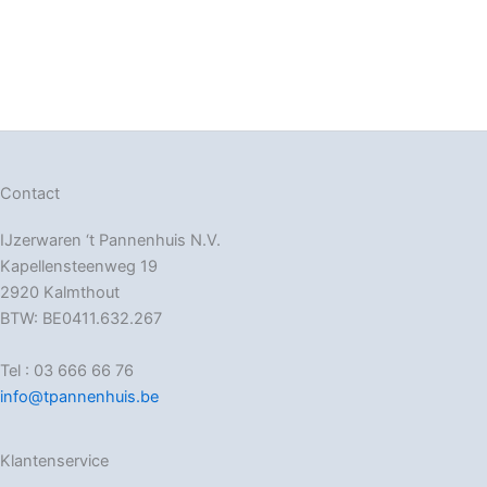
Contact
IJzerwaren ‘t Pannenhuis N.V.
Kapellensteenweg 19
2920 Kalmthout
BTW: BE0411.632.267
Tel : 03 666 66 76
info@tpannenhuis.be
Klantenservice