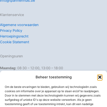
info@tpannenhuis.be
Klantenservice
Algemene voorwaarden
Privacy Policy
Herroepingsrecht
Cookie Statement
Openingsuren
Maandag:
08:30 – 12:00, 13:00 – 18:00
Dinsdag:
08:30 – 12:00, 13:00 – 18:00
Beheer toestemming
Woensdag:
08:30 – 12:00, 13:00 – 18:00
Donderdag:
08:30 – 12:00, 13:00 – 18:00
Om de beste ervaringen te bieden, gebruiken wij technologieën zoals
Vrijdag:
08:30 – 12:00, 13:00 – 18:00
cookies om informatie over je apparaat op te slaan en/of te raadplegen.
Door in te stemmen met deze technologieën kunnen wij gegevens zoals
Zaterdag:
08:30 – 16:00
surfgedrag of unieke ID's op deze website verwerken. Als je geen
Zondag:
Gesloten
toestemming geeft of uw toestemming intrekt, kan dit een nadelige