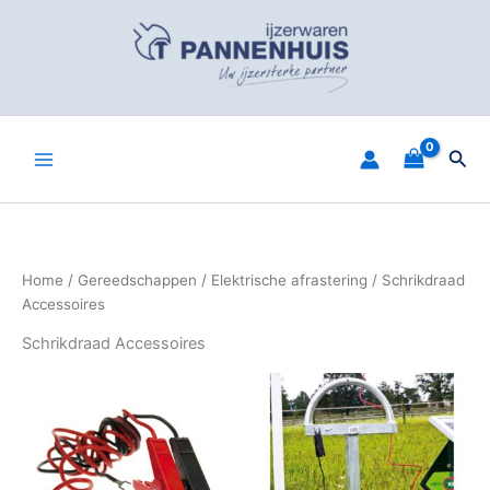
Spring
naar
de
inhoud
Zoe
Home
/
Gereedschappen
/
Elektrische afrastering
/ Schrikdraad
Accessoires
Schrikdraad Accessoires