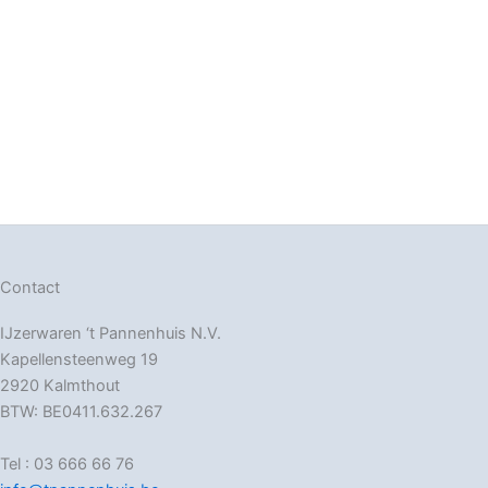
Contact
IJzerwaren ‘t Pannenhuis N.V.
Kapellensteenweg 19
2920 Kalmthout
BTW: BE0411.632.267
Tel : 03 666 66 76