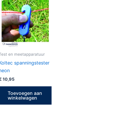
Test en meetapparatuur
Koltec spanningstester
neon
€
10,95
Toevoegen aan
winkelwagen