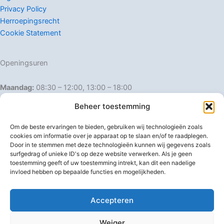
Privacy Policy
Herroepingsrecht
Cookie Statement
Openingsuren
Maandag:
08:30 – 12:00, 13:00 – 18:00
Dinsdag:
08:30 – 12:00, 13:00 – 18:00
Beheer toestemming
Woensdag:
08:30 – 12:00, 13:00 – 18:00
Donderdag:
08:30 – 12:00, 13:00 – 18:00
Om de beste ervaringen te bieden, gebruiken wij technologieën zoals
Vrijdag:
08:30 – 12:00, 13:00 – 18:00
cookies om informatie over je apparaat op te slaan en/of te raadplegen.
Door in te stemmen met deze technologieën kunnen wij gegevens zoals
Zaterdag:
08:30 – 16:00
surfgedrag of unieke ID's op deze website verwerken. Als je geen
Zondag:
Gesloten
toestemming geeft of uw toestemming intrekt, kan dit een nadelige
invloed hebben op bepaalde functies en mogelijkheden.
Afwijkende openingsuren
Accepteren
Weiger