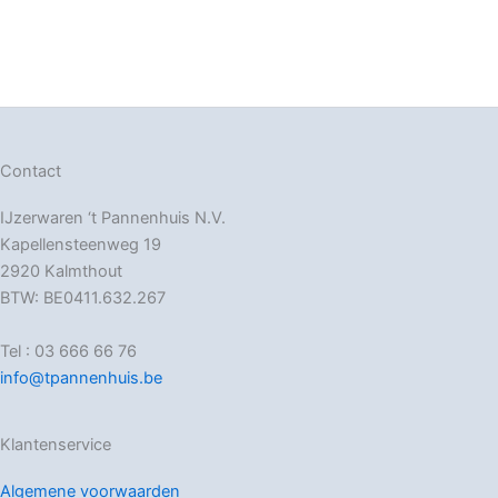
Contact
IJzerwaren ‘t Pannenhuis N.V.
Kapellensteenweg 19
2920 Kalmthout
BTW: BE0411.632.267
Tel : 03 666 66 76
info@tpannenhuis.be
Klantenservice
Algemene voorwaarden