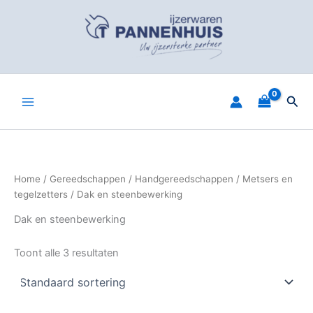
Spring
naar
de
inhoud
Zoe
Home
/
Gereedschappen
/
Handgereedschappen
/
Metsers en
tegelzetters
/ Dak en steenbewerking
Dak en steenbewerking
Toont alle 3 resultaten