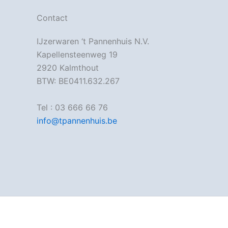
Contact
IJzerwaren ‘t Pannenhuis N.V.
Kapellensteenweg 19
2920 Kalmthout
BTW: BE0411.632.267
Tel : 03 666 66 76
info@tpannenhuis.be