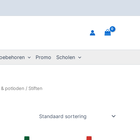
toebehoren
Promo
Scholen
n & potloden
/ Stiften