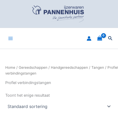
Spring
naar
de
inhoud
Zoe
Home
/
Gereedschappen
/
Handgereedschappen
/
Tangen
/ Profie
verbindingstangen
Profiel verbindingstangen
Toont het enige resultaat