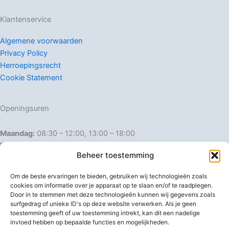
Klantenservice
Algemene voorwaarden
Privacy Policy
Herroepingsrecht
Cookie Statement
Openingsuren
Maandag:
08:30 – 12:00, 13:00 – 18:00
Dinsdag:
08:30 – 12:00, 13:00 – 18:00
Beheer toestemming
Woensdag:
08:30 – 12:00, 13:00 – 18:00
Donderdag:
08:30 – 12:00, 13:00 – 18:00
Om de beste ervaringen te bieden, gebruiken wij technologieën zoals
Vrijdag:
08:30 – 12:00, 13:00 – 18:00
cookies om informatie over je apparaat op te slaan en/of te raadplegen.
Zaterdag:
08:30 – 16:00
Door in te stemmen met deze technologieën kunnen wij gegevens zoals
surfgedrag of unieke ID's op deze website verwerken. Als je geen
Zondag:
Gesloten
toestemming geeft of uw toestemming intrekt, kan dit een nadelige
invloed hebben op bepaalde functies en mogelijkheden.