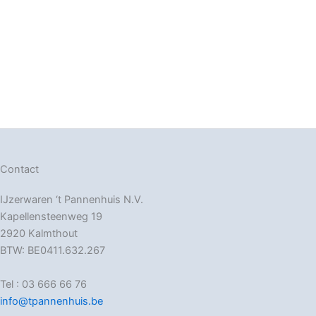
Contact
IJzerwaren ‘t Pannenhuis N.V.
Kapellensteenweg 19
2920 Kalmthout
BTW: BE0411.632.267
Tel : 03 666 66 76
info@tpannenhuis.be