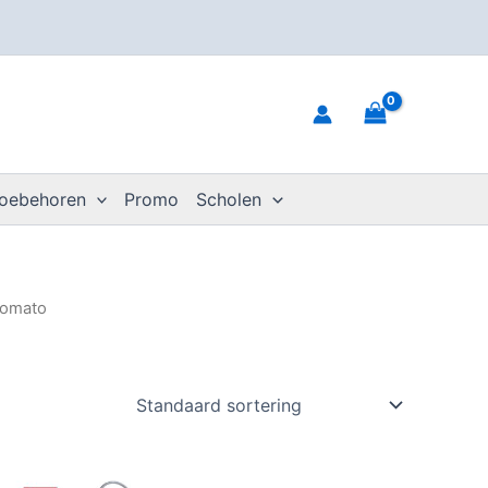
toebehoren
Promo
Scholen
romato