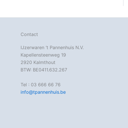
Contact
IJzerwaren ‘t Pannenhuis N.V.
Kapellensteenweg 19
2920 Kalmthout
BTW: BE0411.632.267
Tel : 03 666 66 76
info@tpannenhuis.be