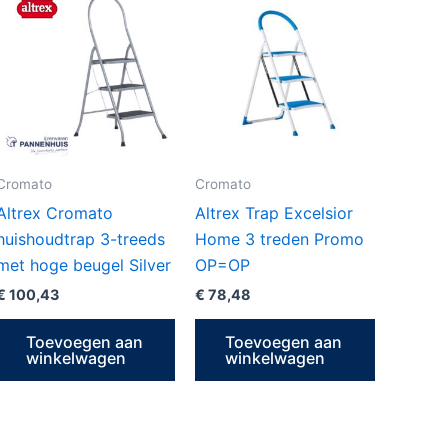
Cromato
Cromato
Altrex Cromato
Altrex Trap Excelsior
huishoudtrap 3-treeds
Home 3 treden Promo
met hoge beugel Silver
OP=OP
€
100,43
€
78,48
Toevoegen aan
Toevoegen aan
winkelwagen
winkelwagen