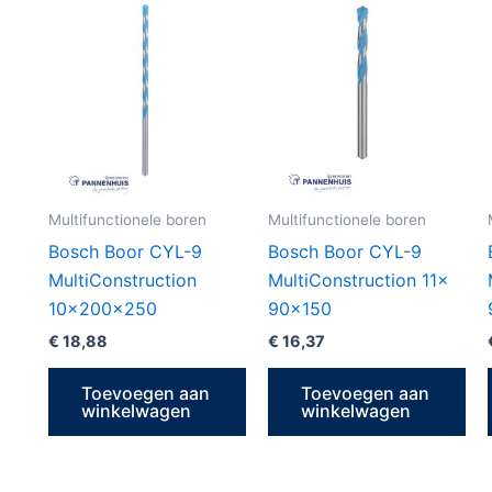
Multifunctionele boren
Multifunctionele boren
Bosch Boor CYL-9
Bosch Boor CYL-9
MultiConstruction
MultiConstruction 11x
10x200x250
90×150
€
18,88
€
16,37
Toevoegen aan
Toevoegen aan
winkelwagen
winkelwagen