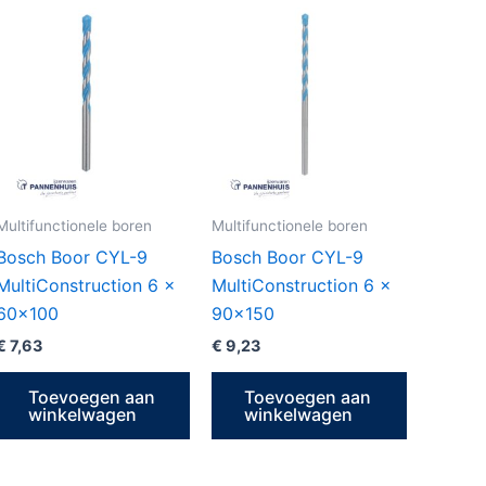
Multifunctionele boren
Multifunctionele boren
Bosch Boor CYL-9
Bosch Boor CYL-9
MultiConstruction 6 x
MultiConstruction 6 x
60×100
90×150
€
7,63
€
9,23
Toevoegen aan
Toevoegen aan
winkelwagen
winkelwagen