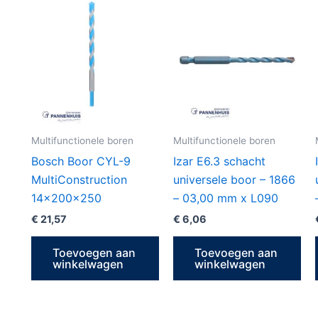
Multifunctionele boren
Multifunctionele boren
Bosch Boor CYL-9
Izar E6.3 schacht
MultiConstruction
universele boor – 1866
14x200x250
– 03,00 mm x L090
€
21,57
€
6,06
Toevoegen aan
Toevoegen aan
winkelwagen
winkelwagen