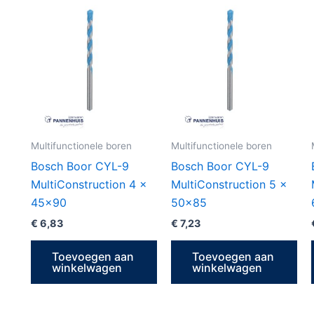
Multifunctionele boren
Multifunctionele boren
Bosch Boor CYL-9
Bosch Boor CYL-9
MultiConstruction 4 x
MultiConstruction 5 x
45×90
50×85
€
6,83
€
7,23
Toevoegen aan
Toevoegen aan
winkelwagen
winkelwagen