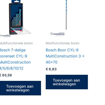
Multifunctionele boren
Multifunctionele boren
Bosch 7-delige
Bosch Boor CYL-9
borenset CYL-9
MultiConstruction 3 x
MultiConstruction
40×70
4/5/6/8/10/12
€
6,83
€
65,59
Toevoegen aan
winkelwagen
Toevoegen aan
winkelwagen