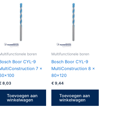
Multifunctionele boren
Multifunctionele boren
Bosch Boor CYL-9
Bosch Boor CYL-9
MultiConstruction 7 x
MultiConstruction 8 x
60×100
80×120
€
8,03
€
9,44
Toevoegen aan
Toevoegen aan
winkelwagen
winkelwagen