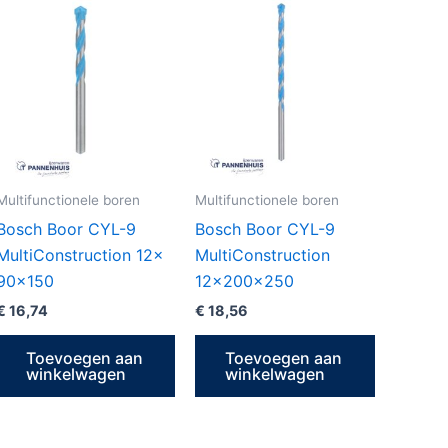
Multifunctionele boren
Multifunctionele boren
Bosch Boor CYL-9
Bosch Boor CYL-9
MultiConstruction 12x
MultiConstruction
90×150
12x200x250
€
16,74
€
18,56
Toevoegen aan
Toevoegen aan
winkelwagen
winkelwagen